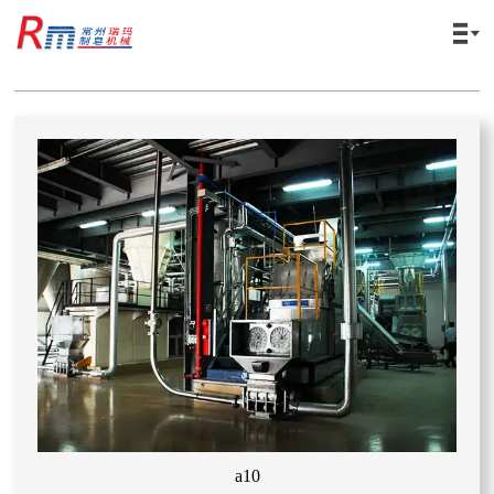

a10