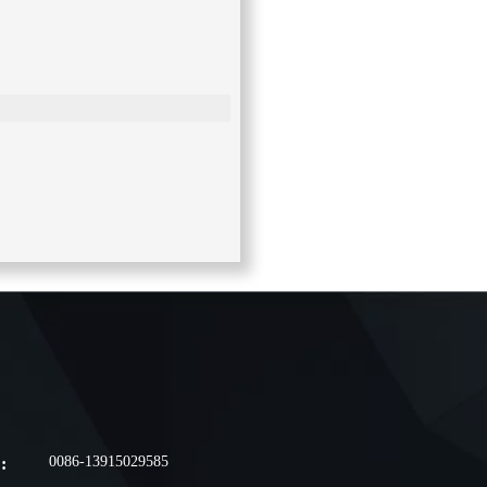
0086-13915029585
: