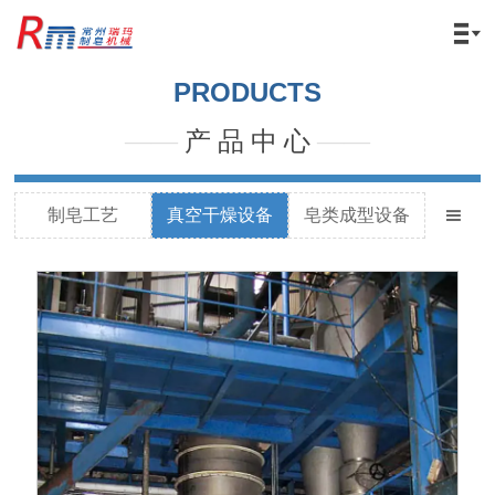

PRODUCTS
——
产 品 中 心
——
制皂工艺
真空干燥设备
皂类成型设备
