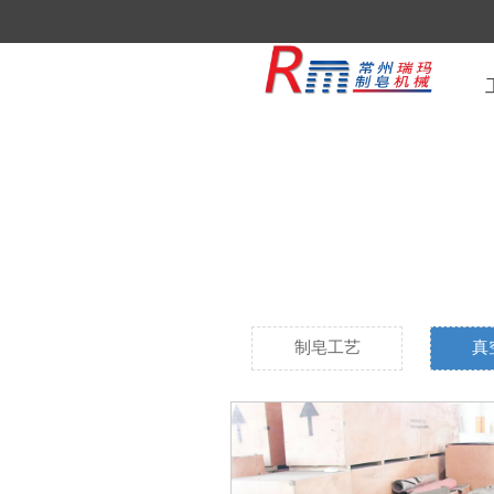
制皂工艺
真