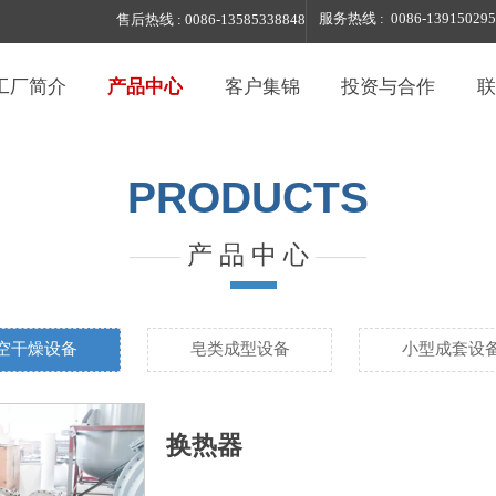
服务热线 : 0086-139150295
售后热线 : 0086-13585338848
工厂简介
产品中心
客户集锦
投资与合作
联
PRODUCTS
——
产 品 中 心
——
空干燥设备
皂类成型设备
小型成套设
换热器