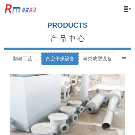

PRODUCTS
——
产 品 中 心
——
制皂工艺
真空干燥设备
皂类成型设备
